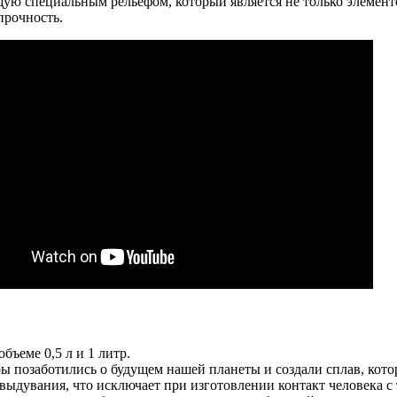
ую специальным рельефом, который является не только элементо
прочность.
бъеме 0,5 л и 1 литр.
ы позаботились о будущем нашей планеты и создали сплав, кото
выдувания, что исключает при изготовлении контакт человека с 