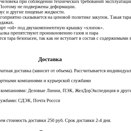
 человека при соблюдении технических требований эксплуатаци
 Поэтому не подвержены деформации.
оус и другие пищевые жидкости.
гоприятно сказывается на ценовой политике закупок. Такая тара
одажах.
дарт «oil» под двухкомпонентную крышку «хлопок».
тылка препятствуют проникновению газов и пара
ся тара безопасен, так как не вступает в состав с содержимыми 
Доставка
атная доставка (зависит от объема). Рассчитывается индивидуал
портными компаниями и курьерской службами
 компаниями: Деловые Линии, ПЭК, ЖелДорЭкспедиция и други
лужбами: СДЭК, Почта Россси
ем стоимость доставки 250 руб. Срок доставки 2-4 дня.