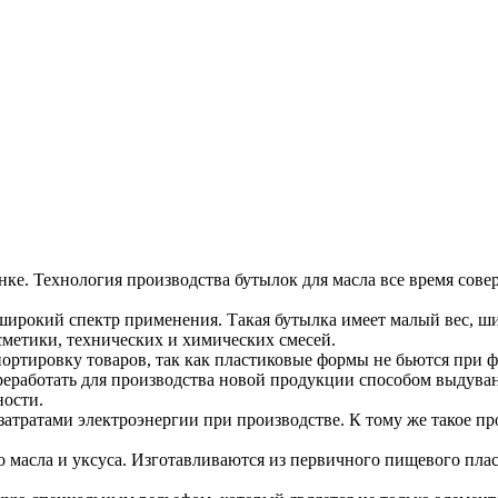
ке. Технология производства бутылок для масла все время сове
ирокий спектр применения. Такая бутылка имеет малый вес, ши
сметики, технических и химических смесей.
ировку товаров, так как пластиковые формы не бьются при фасо
реработать для производства новой продукции способом выдуван
ности.
затратами электроэнергии при производстве. К тому же такое п
го масла и уксуса. Изготавливаются из первичного пищевого п