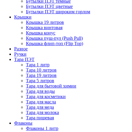
Бутылки ПЭТ темные
Бутылки ПЭТ цветные
Бутылки ПЭТ широким горлом
Крышки
Крышка 19 литров
Крышка винтовая
Крышка конус
Крышка пуш-пул (Push Pull)
Крышка флип-топ (Flip Top)
Разное
Ручки
Тара ПЭТ
Тара 1 литр
Тара 10 литров
Тара 19 литров
Тара 5 литров
Тара для бытовой химии
Тара для воды
Тара для косметики
Тара для масла
Тара для меда
Тара для молока
Тара пищевая
Флаконы
Флаконы 1 литр