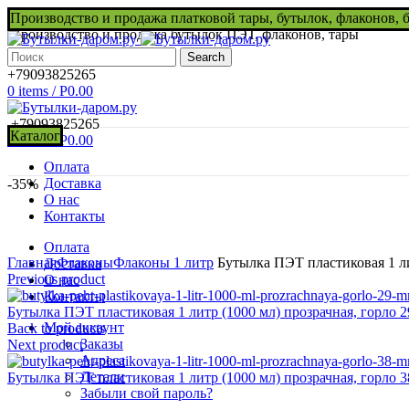
Производство и продажа платковой тары, бутылок, флаконов, 
Производство и продажа бутылок ПЭТ, флаконов, тары
Search
+79093825265
0
items
/
Р
0.00
+79093825265
Каталог
0
items
/
Р
0.00
Оплата
Доставка
-35%
О нас
Контакты
Нажмите, чтобы увеличить
Оплата
Главная
Флаконы
Флаконы 1 литр
Бутылка ПЭТ пластиковая 1 ли
Доставка
Previous product
О нас
Контакты
Бутылка ПЭТ пластиковая 1 литр (1000 мл) прозрачная, горло 
Мой аккаунт
Back to products
Заказы
Next product
Адреса
Детали
Бутылка ПЭТ пластиковая 1 литр (1000 мл) прозрачная, горло 
Забыли свой пароль?