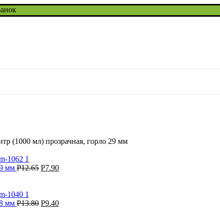
банок
тр (1000 мл) прозрачная, горло 29 мм
29 мм
Р
12.65
Р
7.90
38 мм
Р
13.80
Р
9.40