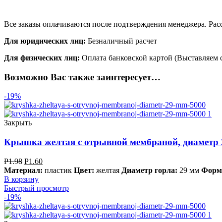
Все заказы оплачиваются после подтверждения менеджера. Расс
Для юридических лиц:
Безналичный расчет
Для физических лиц:
Оплата банковской картой (Выставляем 
Возможно Вас также заинтересует…
-19%
Закрыть
Крышка желтая с отрывной мембраной, диаметр 
Р
1.98
Р
1.60
Материал:
пластик
Цвет:
желтая
Диаметр горла:
29 мм
Форм
В корзину
Быстрый просмотр
-19%