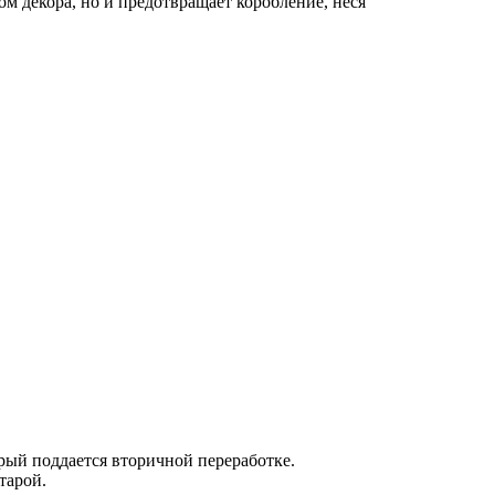
м декора, но и предотвращает коробление, неся
рый поддается вторичной переработке.
тарой.