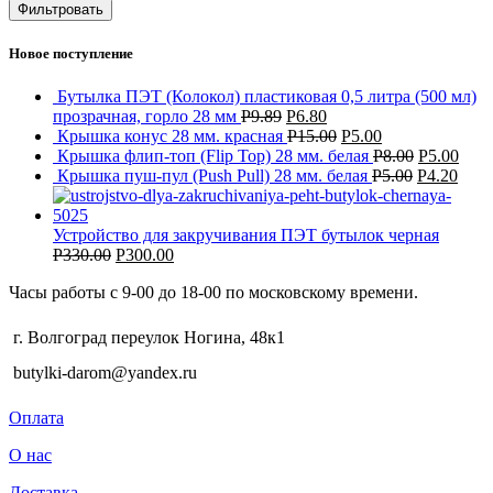
Фильтровать
Новое поступление
Бутылка ПЭТ (Колокол) пластиковая 0,5 литра (500 мл)
прозрачная, горло 28 мм
Р
9.89
Р
6.80
Крышка конус 28 мм. красная
Р
15.00
Р
5.00
Крышка флип-топ (Flip Top) 28 мм. белая
Р
8.00
Р
5.00
Крышка пуш-пул (Push Pull) 28 мм. белая
Р
5.00
Р
4.20
Устройство для закручивания ПЭТ бутылок черная
Р
330.00
Р
300.00
Часы работы с 9-00 до 18-00 по московскому времени.
г. Волгоград переулок Ногина, 48к1
butylki-darom@yandex.ru
Оплата
О нас
Доставка