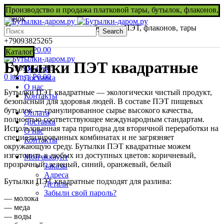
Производство и продажа платковой тары, бутылок, флаконов,
банок
Производство и продажа бутылок ПЭТ, флаконов, тары
Search
+79093825265
0
items
/
Р
0.00
Каталог
Бутылки ПЭТ квадратные
+79093825265
Оплата
0
items
/
Р
0.00
Доставка
О нас
Бутылки ПЭТ квадратные — экологически чистый продукт,
Контакты
безопасный для здоровья людей. В составе ПЭТ пищевых
бутылок — гранулированное сырье высокого качества,
Оплата
полностью соответствующее международным стандартам.
Доставка
Использованная тара пригодна для вторичной переработки на
О нас
специализированных комбинатах и не загрязняет
Контакты
окружающую среду. Бутылки ПЭТ квадратные можем
изготовить в любых из доступных цветов: коричневый,
Мой аккаунт
прозрачный, зеленый, синий, оранжевый, белый
Заказы
Адреса
Бутылки ПЭТ квадратные подходят для разлива:
Детали
Забыли свой пароль?
— молока
— меда
— воды