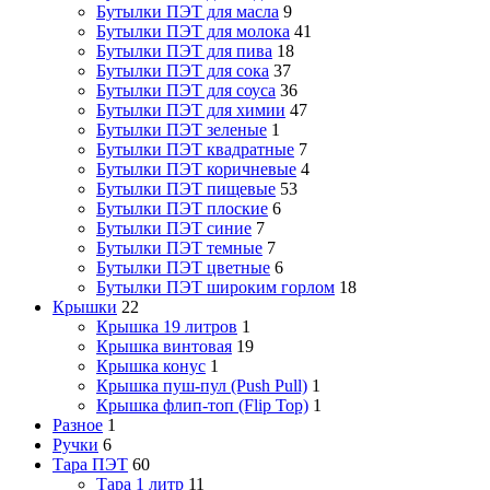
Бутылки ПЭТ для масла
9
Бутылки ПЭТ для молока
41
Бутылки ПЭТ для пива
18
Бутылки ПЭТ для сока
37
Бутылки ПЭТ для соуса
36
Бутылки ПЭТ для химии
47
Бутылки ПЭТ зеленые
1
Бутылки ПЭТ квадратные
7
Бутылки ПЭТ коричневые
4
Бутылки ПЭТ пищевые
53
Бутылки ПЭТ плоские
6
Бутылки ПЭТ синие
7
Бутылки ПЭТ темные
7
Бутылки ПЭТ цветные
6
Бутылки ПЭТ широким горлом
18
Крышки
22
Крышка 19 литров
1
Крышка винтовая
19
Крышка конус
1
Крышка пуш-пул (Push Pull)
1
Крышка флип-топ (Flip Top)
1
Разное
1
Ручки
6
Тара ПЭТ
60
Тара 1 литр
11