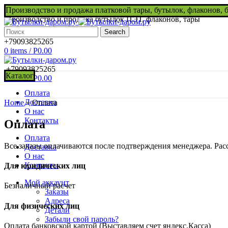
Производство и продажа платковой тары, бутылок, флаконов, 
Производство и продажа бутылок ПЭТ, флаконов, тары
Search
+79093825265
0
items
/
Р
0.00
+79093825265
Каталог
0
items
/
Р
0.00
Оплата
Доставка
Home
»
Оплата
О нас
Контакты
Оплата
Оплата
Все заказы оплачиваются после подтверждения менеджера. Расс
Доставка
О нас
Контакты
Для юридических лиц
Мой аккаунт
Безналичный расчет
Заказы
Адреса
Для физических лиц
Детали
Забыли свой пароль?
Оплата банковской картой (Выставляем счет яндекс.Касса)