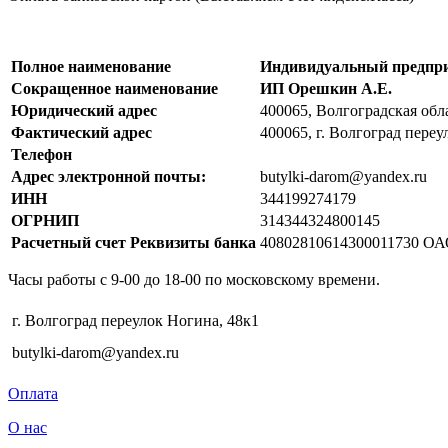
Полное наименование
Индивидуальный предпри
Сокращенное наименование
ИП Орешкин А.Е.
Юридический адрес
400065, Волгоградская обла
Фактический адрес
400065, г. Волгоград переу
Телефон
Адрес электронной почты:
butylki-darom@yandex.ru
ИНН
344199274179
ОГРНИП
314344324800145
Расчетный счет
Реквизиты банка
40802810614300011730 ОА
Часы работы с 9-00 до 18-00 по московскому времени.
г. Волгоград переулок Ногина, 48к1
butylki-darom@yandex.ru
Оплата
О нас