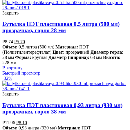
Закрыть
Бутылка ПЭТ пластиковая 0,5 литра (500 мл)
прозрачная, горло 28 мм
Р
8.74
Р
5.70
Объем:
0,5 литра (500 мл)
Материал:
ПЭТ
(Полиэтилентерефталат)
Цвет:
прозрачный
Диаметр горла:
28 мм
Форма:
круглая
Диаметр (ширина):
63 мм
Высота:
228 мм
В корзину
Быстрый просмотр
-32%
Закрыть
Бутылка ПЭТ пластиковая 0,93 литра (930 мл)
прозрачная, горло 38 мм
Р
11.96
Р
8.10
Объем:
0,93 литра (930 мл)
Материал:
ПЭТ