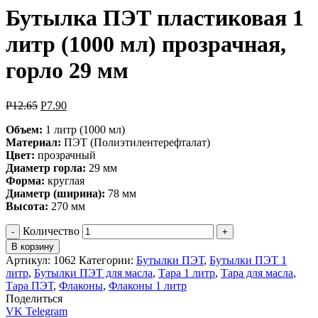
Бутылка ПЭТ пластиковая 1
литр (1000 мл) прозрачная,
горло 29 мм
Р
12.65
Р
7.90
Объем:
1 литр (1000 мл)
Материал:
ПЭТ (Полиэтилентерефталат)
Цвет:
прозрачный
Диаметр горла:
29 мм
Форма:
круглая
Диаметр (ширина):
78 мм
Высота:
270 мм
Количество
В корзину
Артикул:
1062
Категории:
Бутылки ПЭТ
,
Бутылки ПЭТ 1
литр
,
Бутылки ПЭТ для масла
,
Тара 1 литр
,
Тара для масла
,
Тара ПЭТ
,
Флаконы
,
Флаконы 1 литр
Поделиться
VK
Telegram