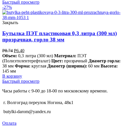
Быстрый просмотр
-27%
Закрыть
Бутылка ПЭТ пластиковая 0,3 литра (300 мл)
прозрачная, горло 38 мм
Р
8.74
Р
6.40
Объем:
0,3 литра (300 мл)
Материал:
ПЭТ
(Полиэтилентерефталат)
Цвет:
прозрачный
Диаметр горла:
38 мм
Форма:
круглая
Диаметр (ширина):
60 мм
Высота:
145 мм
В корзину
Быстрый просмотр
Часы работы с 9-00 до 18-00 по московскому времени.
г. Волгоград переулок Ногина, 48к1
butylki-darom@yandex.ru
Оплата