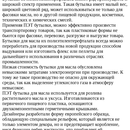
широкий спектр применения. Такая бутылка имеет малый вес,
широкий цветовой ряд, может использоваться не только для
фасовки масла, но и другой пищевой продукции, косметики,
технических и химических смесей.
Применяя ПЭТ бутылки, можно эффективно произвести
транспортировку товаров, так как пластиковые формы не
бьются при фасовке, перевозке, разгрузке и выгрузке товара.
Бутылки для масла их полиэтилентерефталата всегда можно
переработать для производства новой продукции способом
выдувания или изготовить флекс или пеллеты для
дальнейшего использования в различных отраслях
промышленности.
Низкая стоимость бутылки для масла обусловлена
невысокими затратами электроэнергии при производстве. К
тому же такое производство не опасно для окружающей
среды, так как выделение углекислого газа в атмосферу
невысокое.
ПЭТ бутылка для масла используется для розлива
растительного масла и уксуса. Изготавливаются из
первичного пищевого пластика, оснащаются
двухкомпонентными герметичными крышками.
Дизайнеры разработали форму европейского образца,
обладающую специальным рельефом, который является не
только элементом декора, но и предотвращает коробление,
неся функции ребер жесткости, что прибавляет ей