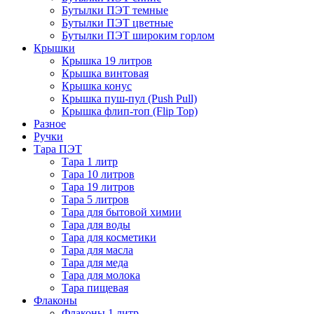
Бутылки ПЭТ темные
Бутылки ПЭТ цветные
Бутылки ПЭТ широким горлом
Крышки
Крышка 19 литров
Крышка винтовая
Крышка конус
Крышка пуш-пул (Push Pull)
Крышка флип-топ (Flip Top)
Разное
Ручки
Тара ПЭТ
Тара 1 литр
Тара 10 литров
Тара 19 литров
Тара 5 литров
Тара для бытовой химии
Тара для воды
Тара для косметики
Тара для масла
Тара для меда
Тара для молока
Тара пищевая
Флаконы
Флаконы 1 литр