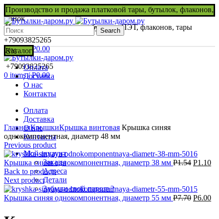
Производство и продажа платковой тары, бутылок, флаконов,
банок
Производство и продажа бутылок ПЭТ, флаконов, тары
Search
+79093825265
0
items
/
Р
0.00
Каталог
-3%
+79093825265
Оплата
0
items
/
Р
0.00
Доставка
О нас
Контакты
Оплата
Нажмите, чтобы увеличить
Доставка
Главная
Крышки
Крышка винтовая
Крышка синяя
О нас
однокомпонентная, диаметр 48 мм
Контакты
Previous product
Мой аккаунт
Заказы
Крышка синяя однокомпонентная, диаметр 38 мм
Р
1.54
Р
1.10
Адреса
Back to products
Детали
Next product
Забыли свой пароль?
Крышка синяя однокомпонентная, диаметр 55 мм
Р
7.70
Р
6.00