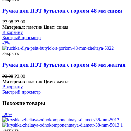
Ручка для ПЭТ бутылок с горлом 48 мм синяя
Р
3.08
Р
3.00
Материал:
пластик
Цвет:
синяя
В корзину
Быстрый просмотр
-3%
Закрыть
Ручка для ПЭТ бутылок с горлом 48 мм желтая
Р
3.08
Р
3.00
Материал:
пластик
Цвет:
желтая
В корзину
Быстрый просмотр
Похожие товары
-29%
Закрыть