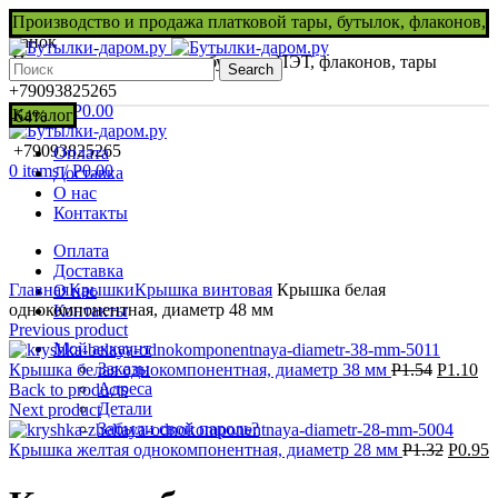
Производство и продажа платковой тары, бутылок, флаконов,
банок
Производство и продажа бутылок ПЭТ, флаконов, тары
Search
+79093825265
0
items
/
Р
0.00
Каталог
-64%
+79093825265
Оплата
0
items
/
Р
0.00
Доставка
О нас
Контакты
Оплата
Нажмите, чтобы увеличить
Доставка
Главная
Крышки
Крышка винтовая
Крышка белая
О нас
однокомпонентная, диаметр 48 мм
Контакты
Previous product
Мой аккаунт
Заказы
Крышка белая однокомпонентная, диаметр 38 мм
Р
1.54
Р
1.10
Адреса
Back to products
Детали
Next product
Забыли свой пароль?
Крышка желтая однокомпонентная, диаметр 28 мм
Р
1.32
Р
0.95