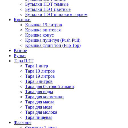
Бутылки ПЭТ темные
Бутылки ПЭТ цветные
Бутылки ПЭТ широким горлом
Крышки
Крышка 19 литров
Крышка винтовая
Крышка конус
Крышка пуш-пул (Push Pull)
Крышка флип-топ (Flip Top)
Разное
Ручки
Тара ПЭТ
Тара 1 литр
Тара 10 литров
Тара 19 литров
Тара 5 литров
Тара для бытовой химии
Тара для воды
Тара для косметики
Тара для масла
Тара для меда
Тара для молока
Тара пищевая
Флаконы
Флаконы 1 литр