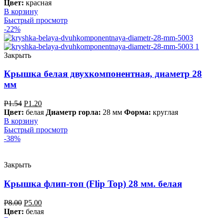
Цвет:
красная
В корзину
Быстрый просмотр
-22%
Закрыть
Крышка белая двухкомпонентная, диаметр 28
мм
Р
1.54
Р
1.20
Цвет:
белая
Диаметр горла:
28 мм
Форма:
круглая
В корзину
Быстрый просмотр
-38%
Закрыть
Крышка флип-топ (Flip Top) 28 мм. белая
Р
8.00
Р
5.00
Цвет:
белая