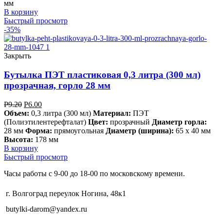
мм
В корзину
Быстрый просмотр
-35%
Закрыть
Бутылка ПЭТ пластиковая 0,3 литра (300 мл)
прозрачная, горло 28 мм
Р
9.20
Р
6.00
Объем:
0,3 литра (300 мл)
Материал:
ПЭТ
(Полиэтилентерефталат)
Цвет:
прозрачный
Диаметр горла:
28 мм
Форма:
прямоугольная
Диаметр (ширина):
65 х 40 мм
Высота:
178 мм
В корзину
Быстрый просмотр
Часы работы с 9-00 до 18-00 по московскому времени.
г. Волгоград переулок Ногина, 48к1
butylki-darom@yandex.ru