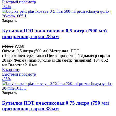
Быстрый просмотр
-34%
Закрыть
Бутылка ПЭТ пластиковая 0,5 литра (500 мл)
прозрачная, горло 28 мм
Р
11.50
Р
7.60
Объем:
0,5 литра (500 мл)
Материал:
ПЭТ
(Полиэтилентерефталат)
Цвет:
прозрачный
Диаметр горла:
28 мм
Форма:
прямоугольная
Диаметр (ширина):
104 х 52
мм
Высота:
210 мм
В корзину
Быстрый просмотр
-35%
Закрыть
Бутылка ПЭТ пластиковая 0,75 литра (750 мл)
прозрачная, горло 38 мм