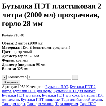
Бутылка ПЭТ пластиковая 2
литра (2000 мл) прозрачная,
горло 28 мм
Р
14.26
Р
10.40
Объем:
2 литра (2000 мл)
Материал:
ПЭТ (Полиэтилентерефталат)
Цвет:
прозрачный
Диаметр горла:
28 мм
Форма:
круглая
Диаметр (ширина):
98 мм
Высота:
325 мм
Количество
В корзину
Артикул:
1058
Категории:
Бутылки ПЭТ
,
Бутылки ПЭТ 2
литра
,
Бутылки ПЭТ для воды
,
Бутылки ПЭТ для молока
,
Бутылки ПЭТ для пива
,
Бутылки ПЭТ для сока
,
Бутылки ПЭТ
для химии
,
Бутылки ПЭТ пищевые
,
Тара для бытовой химии
,
Тара для воды
,
Тара для молока
,
Тара пищевая
,
Тара ПЭТ
,