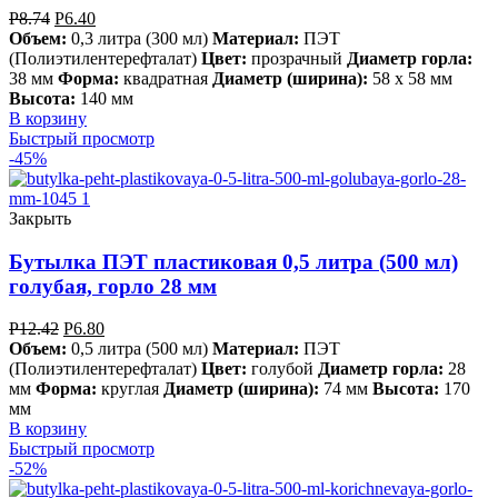
Р
8.74
Р
6.40
Объем:
0,3 литра (300 мл)
Материал:
ПЭТ
(Полиэтилентерефталат)
Цвет:
прозрачный
Диаметр горла:
38 мм
Форма:
квадратная
Диаметр (ширина):
58 х 58 мм
Высота:
140 мм
В корзину
Быстрый просмотр
-45%
Закрыть
Бутылка ПЭТ пластиковая 0,5 литра (500 мл)
голубая, горло 28 мм
Р
12.42
Р
6.80
Объем:
0,5 литра (500 мл)
Материал:
ПЭТ
(Полиэтилентерефталат)
Цвет:
голубой
Диаметр горла:
28
мм
Форма:
круглая
Диаметр (ширина):
74 мм
Высота:
170
мм
В корзину
Быстрый просмотр
-52%