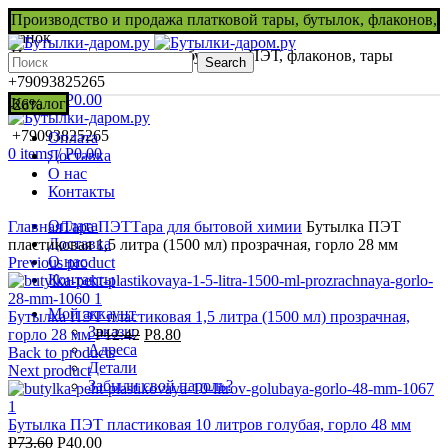
Производство и продажа платковой тары, бутылок, флаконов,
банок
Производство и продажа бутылок ПЭТ, флаконов, тары
Search
+79093825265
0
items
/
Р
0.00
Каталог
-26%
+79093825265
Оплата
0
items
/
Р
0.00
Доставка
О нас
Контакты
Нажмите, чтобы увеличить
Оплата
Главная
Тара ПЭТ
Тара для бытовой химии
Бутылка ПЭТ
Доставка
пластиковая 1,5 литра (1500 мл) прозрачная, горло 28 мм
О нас
Previous product
Контакты
Мой аккаунт
Бутылка ПЭТ пластиковая 1,5 литра (1500 мл) прозрачная,
Заказы
горло 28 мм
Р
12.42
Р
8.80
Адреса
Back to products
Детали
Next product
Забыли свой пароль?
Бутылка ПЭТ пластиковая 10 литров голубая, горло 48 мм
Р
73.60
Р
40.00