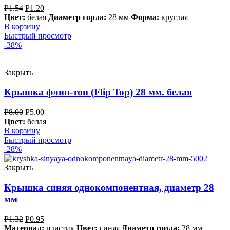
Р
1.54
Р
1.20
Цвет:
белая
Диаметр горла:
28 мм
Форма:
круглая
В корзину
Быстрый просмотр
-38%
Закрыть
Крышка флип-топ (Flip Top) 28 мм. белая
Р
8.00
Р
5.00
Цвет:
белая
В корзину
Быстрый просмотр
-28%
Закрыть
Крышка синяя однокомпонентная, диаметр 28
мм
Р
1.32
Р
0.95
Материал:
пластик
Цвет:
синяя
Диаметр горла:
28 мм