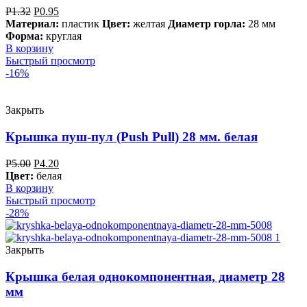
Р
1.32
Р
0.95
Материал:
пластик
Цвет:
желтая
Диаметр горла:
28 мм
Форма:
круглая
В корзину
Быстрый просмотр
-16%
Закрыть
Крышка пуш-пул (Push Pull) 28 мм. белая
Р
5.00
Р
4.20
Цвет:
белая
В корзину
Быстрый просмотр
-28%
Закрыть
Крышка белая однокомпонентная, диаметр 28
мм