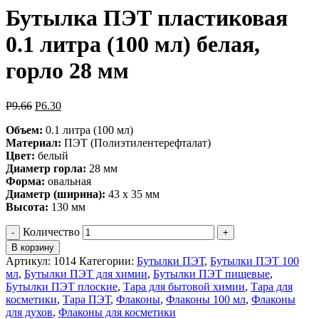
Бутылка ПЭТ пластиковая
0.1 литра (100 мл) белая,
горло 28 мм
Р
9.66
Р
6.30
Объем:
0.1 литра (100 мл)
Материал:
ПЭТ (Полиэтилентерефталат)
Цвет:
белый
Диаметр горла:
28 мм
Форма:
овальная
Диаметр (ширина):
43 х 35 мм
Высота:
130 мм
Количество
В корзину
Артикул:
1014
Категории:
Бутылки ПЭТ
,
Бутылки ПЭТ 100
мл
,
Бутылки ПЭТ для химии
,
Бутылки ПЭТ пищевые
,
Бутылки ПЭТ плоские
,
Тара для бытовой химии
,
Тара для
косметики
,
Тара ПЭТ
,
Флаконы
,
Флаконы 100 мл
,
Флаконы
для духов
,
Флаконы для косметики