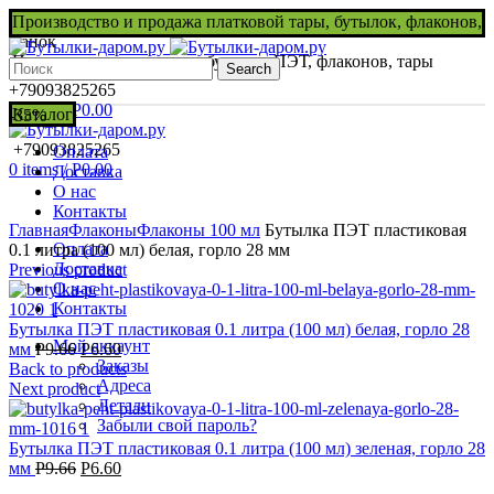
Производство и продажа платковой тары, бутылок, флаконов,
банок
Производство и продажа бутылок ПЭТ, флаконов, тары
Search
+79093825265
0
items
/
Р
0.00
Каталог
-35%
+79093825265
Оплата
0
items
/
Р
0.00
Доставка
О нас
Нажмите, чтобы увеличить
Контакты
Главная
Флаконы
Флаконы 100 мл
Бутылка ПЭТ пластиковая
Оплата
0.1 литра (100 мл) белая, горло 28 мм
Доставка
Previous product
О нас
Контакты
Бутылка ПЭТ пластиковая 0.1 литра (100 мл) белая, горло 28
Мой аккаунт
мм
Р
9.66
Р
6.60
Заказы
Back to products
Адреса
Next product
Детали
Забыли свой пароль?
Бутылка ПЭТ пластиковая 0.1 литра (100 мл) зеленая, горло 28
мм
Р
9.66
Р
6.60