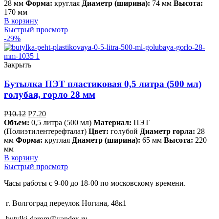
28 мм
Форма:
круглая
Диаметр (ширина):
74 мм
Высота:
170 мм
В корзину
Быстрый просмотр
-29%
Закрыть
Бутылка ПЭТ пластиковая 0,5 литра (500 мл)
голубая, горло 28 мм
Р
10.12
Р
7.20
Объем:
0,5 литра (500 мл)
Материал:
ПЭТ
(Полиэтилентерефталат)
Цвет:
голубой
Диаметр горла:
28
мм
Форма:
круглая
Диаметр (ширина):
65 мм
Высота:
220
мм
В корзину
Быстрый просмотр
Часы работы с 9-00 до 18-00 по московскому времени.
г. Волгоград переулок Ногина, 48к1
butylki-darom@yandex.ru