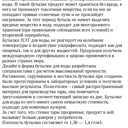
воды. В такой бутылке продукт может храниться без вреда, в
него не проникнут токсичные вещества, если на нее не
попадают прямые солнечные лучи и не произойдет
нагревание. За этот период бутыль не начнет выделять
вредные вещества в воду, подходит для многоразового
хранения (при правильном соблюдении всех условий) и
вторичной переработки.
Бутылки ПЭТ для воды, не реагирует на колебания
температуры и воздействие ультрафиолета, подходит как для
пищевых, так и для других жидкостей. Продукция получила
международную сертификацию и широко применяется в
разных странах мира.
Дизайн и форма бутылки для воды разработаны
специалистами с расчетом максимальной прочности.
Растяжение, скручивание и жесткость бутылки при создании
были протестированы в лабораторных условиях и получили
высокие результаты. Полиэтилен – самый распространенный
материал для производства тары, она помечается
треугольником и соответствующей записью на дне. Бутылки
для воды из него имеют самую невысокую стоимость,
подходят для помповых кулеров.
За счет того, что стенки тары прозрачные, продукт в ней
вызывает больше доверия у потребителя.
Плотность бутылки составляет от 1,38 — 1,4 г/см3.