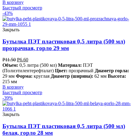
В корзину
Быстрый просмотр
-43%
Закрыть
Бутылка ПЭТ пластиковая 0,5 литра (500 мл)
прозрачная, горло 29 мм
Р
11.50
Р
6.60
Объем:
0,5 литра (500 мл)
Материал:
ПЭТ
(Полиэтилентерефталат)
Цвет:
прозрачный
Диаметр горла:
29 мм
Форма:
круглая
Диаметр (ширина):
62 мм
Высота:
215 мм
В корзину
Быстрый просмотр
-39%
Закрыть
Бутылка ПЭТ пластиковая 0,5 литра (500 мл)
белая, горло 28 мм