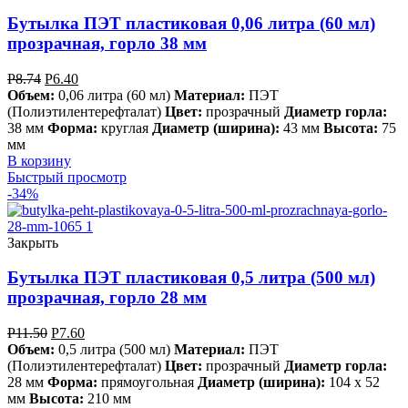
Бутылка ПЭТ пластиковая 0,06 литра (60 мл)
прозрачная, горло 38 мм
Р
8.74
Р
6.40
Объем:
0,06 литра (60 мл)
Материал:
ПЭТ
(Полиэтилентерефталат)
Цвет:
прозрачный
Диаметр горла:
38 мм
Форма:
круглая
Диаметр (ширина):
43 мм
Высота:
75
мм
В корзину
Быстрый просмотр
-34%
Закрыть
Бутылка ПЭТ пластиковая 0,5 литра (500 мл)
прозрачная, горло 28 мм
Р
11.50
Р
7.60
Объем:
0,5 литра (500 мл)
Материал:
ПЭТ
(Полиэтилентерефталат)
Цвет:
прозрачный
Диаметр горла:
28 мм
Форма:
прямоугольная
Диаметр (ширина):
104 х 52
мм
Высота:
210 мм